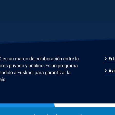
D es un marco de colaboración entre la
Ert
tores privado y público. Es un programa
Avi
endido a Euskadi para garantizar la
aís.
Emergencias
Línea
sobre lo que informar?