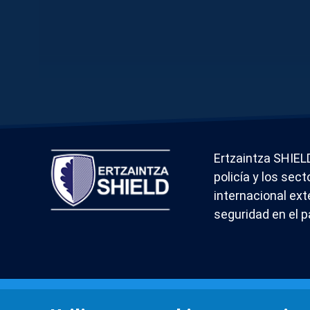
Sistema
Pie
Sistema
Ertzaintza SHIEL
extendido
de
extendido
policía y los sec
internacional ext
de
página
de
seguridad en el p
marca
marca
¿Algo 