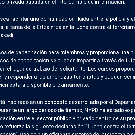
co-privada basada en el intercambio de información.
ca facilitar una comunicación fluida entre la policía y e
á la tarea de la Ertzaintza en la lucha contra el terroris
skadi.
os de capacitación para miembros y proporciona una pl
sos de capacitación se pueden impartir a través de tutor
n el lugar de trabajo del solicitante. Los cursos propor
r y responder a las amenazas terroristas y pueden ser 
ción estará disponible próximamente.
tá inspirado en un concepto desarrollado por el Departa
urante un largo período de tiempo, NYPD ha estado exp
mación entre el sector público y privado dentro de su p
 refuerza la siguiente declaración: "Lucha contra el te
mación". Debido a un eficiente sistema de intercambio d