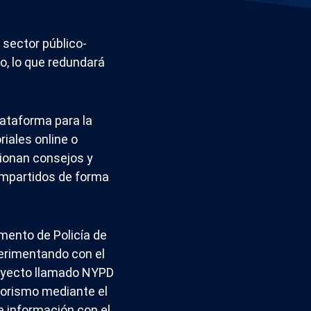
l sector público-
mo, lo que redundará
ataforma para la
iales online o
cionan consejos y
impartidos de forma
mento de Policía de
erimentando con el
royecto llamado NYPD
rrorismo mediante el
e información con el