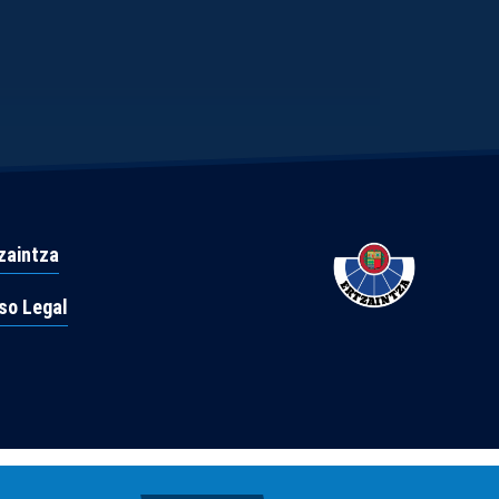
zaintza
so Legal
 directa confidencial contra el terrorismo