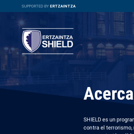
Saltar
SUPPORTED BY
ERTZAINTZA
al
contenido
principal
Sistema
Navegación
extendido
principal
de
marca
Acerca
SHIELD es un programa
contra el terrorismo,