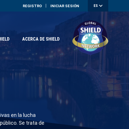
Menú
ES
REGISTRO
INICIAR SESIÓN
de
cuent
de
HIELD
ACERCA DE SHIELD
usuar
ivas en la lucha
público. Se trata de