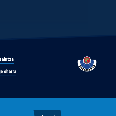
zaintza
e oharra
moaren eta antolatutako kriminalitatearen