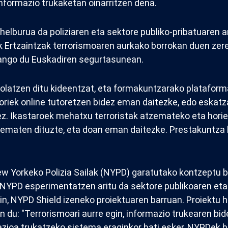
informazio trukaketan oinarritzen dena.
helburua da poliziaren eta sektore publiko-pribatuaren 
ek Ertzaintzak terrorismoaren aurkako borrokan duen zer
zango du Euskadiren segurtasunean.
tolatzen ditu kideentzat, eta formakuntzarako plataform
oriek online tutoretzen bidez eman daitezke, edo eskatza
z. Ikastaroek mehatxu terroristak atzemateko eta horie
ematen dituzte, eta doan eman daitezke. Prestakuntza 
w Yorkeko Polizia Sailak (NYPD) garatutako kontzeptu b
 NYPD esperimentatzen aritu da sektore publikoaren eta
in, NYPD Shield izeneko proiektuaren barruan. Proiektu 
 du: "Terrorismoari aurre egin, informazio trukearen bid
azioa trukatzeko sistema eraginkor bati esker, NYPDek 