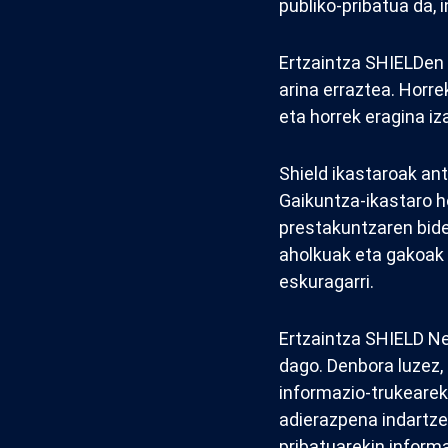
publiko-pribatua da, 
Ertzaintza SHIELDen 
arina erraztea. Horr
eta horrek eragina i
Shield ikastaroak an
Gaikuntza-ikastaro h
prestakuntzaren bide
aholkuak eta gakoak 
eskuragarri.
Ertzaintza SHIELD Ne
dago. Denbora luzez,
informazio-trukearek
adierazpena indartzen
pribatuarekin inform