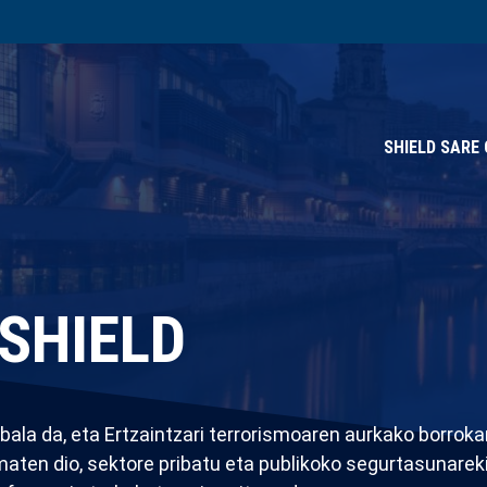
SHIELD SARE
 SHIELD
ala da, eta Ertzaintzari terrorismoaren aurkako borrok
ten dio, sektore pribatu eta publikoko segurtasunarekin