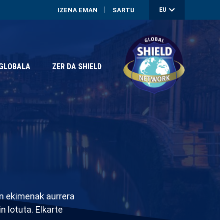
Erabil
EU
IZENA EMAN
SARTU
kontu
menu
 GLOBALA
ZER DA SHIELD
an ekimenak aurrera
 lotuta. Elkarte