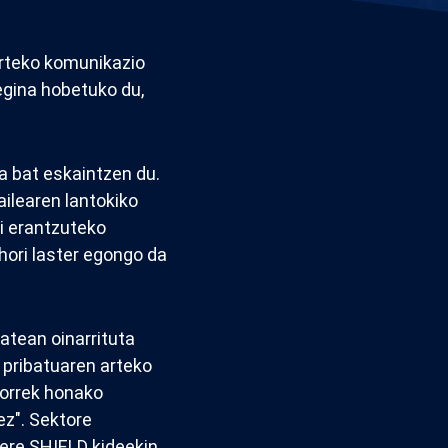
arteko komunikazio
egina hobetuko du,
a bat eskaintzen du.
ilearen lantokiko
i erantzuteko
hori laster egongo da
atean oinarrituta
 pribatuaren arteko
horrek honako
ez". Sektore
bere SHIELD kideekin